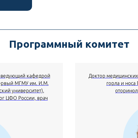
Программный комитет
заведующий кафедрой
Доктор медицинских 
ервый МГМУ им. И.М.
горла и носа
кий университет),
оторинол
г ЦФО России, врач