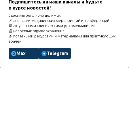
ирригации»
Подпишитесь на наши каналы и будьте
в курсе новостей!
03.09.2026
Диалог экспертов «Кардио-рено-гепато-
метаболический синдром: оптимизация
Здесь мы регулярно делимся:
фармакотерапии неалкогольной жировой болезни
📌 анонсами медицинских мероприятий и конференций
печени при КРГМС»
📘 актуальными клиническими рекомендациями
07.09.2026
Вебинар «Торакалгии. Особенности курации
📰 новостями здравоохранения
пациентов»
🔬 полезными ресурсами и материалами для практикующих
врачей
Расписание мероприятий
Max
Telegram