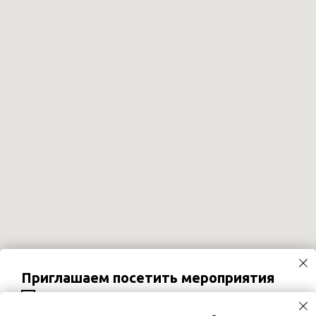
Приглашаем посетить мероприятия
02.09.2026
Вебинар «Хронический кашель и
постназальный затёк у детей: роль назальной