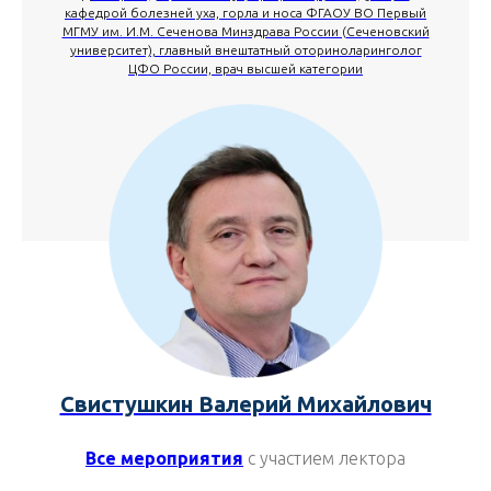
кафедрой болезней уха, горла и носа ФГАОУ ВО Первый
МГМУ им. И.М. Сеченова Минздрава России (Сеченовский
университет), главный внештатный оториноларинголог
ЦФО России, врач высшей категории
Свистушкин Валерий Михайлович
Все мероприятия
с учас
тием лектора