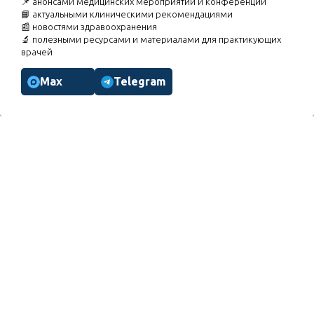
📌 анонсами медицинских мероприятий и конференций
печени при КРГМС»
📘 актуальными клиническими рекомендациями
07.09.2026
Вебинар «Торакалгии. Особенности курации
📰 новостями здравоохранения
пациентов»
🔬 полезными ресурсами и материалами для практикующих
врачей
Расписание мероприятий
Max
Telegram