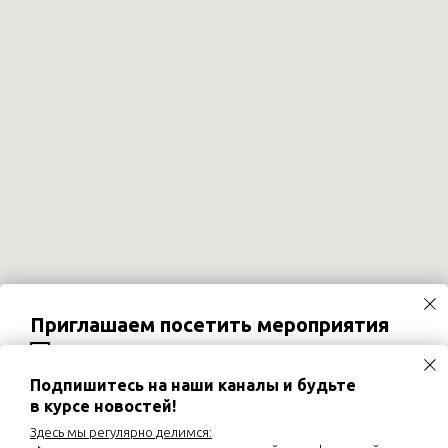
Приглашаем посетить мероприятия
02.09.2026
Вебинар «Хронический кашель и
постназальный затёк у детей: роль назальной
ирригации»
Подпишитесь на наши каналы и будьте
в курсе новостей!
03.09.2026
Диалог экспертов «Кардио-рено-гепато-
метаболический синдром: оптимизация
Здесь мы регулярно делимся:
фармакотерапии неалкогольной жировой болезни