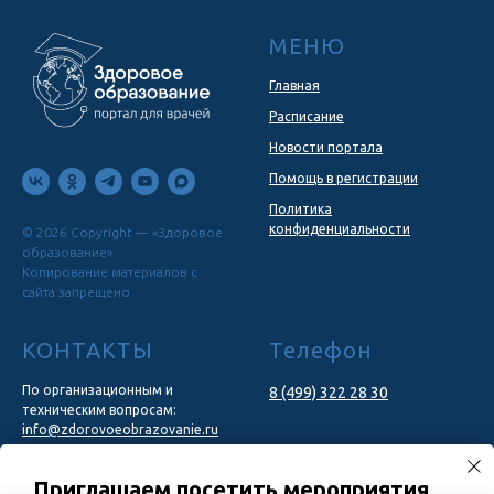
МЕНЮ
Главная
Расписание
Новости портала
Помощь в регистрации
Политика
конфиденциальности
© 2026 Copyright — «Здоровое
образование».
Копирование материалов с
сайта запрещено.
КОНТАКТЫ
Телефон
По организационным и
8 (499) 322 28 30
техническим вопросам:
info@zdorovoeobrazovanie.ru
По вопросам сотрудничества:
Приглашаем посетить мероприятия
marketing@congresscentr.com