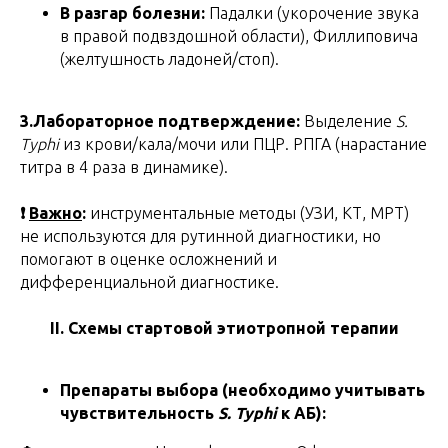
В разгар болезни:
Падалки (укорочение звука
в правой подвздошной области), Филлиповича
(желтушность ладоней/стоп).
3.Лабораторное подтверждение:
Выделение
S.
Typhi
из крови/кала/мочи или ПЦР. РПГА (нарастание
титра в 4 раза в динамике).
❗
Важно
:
инструментальные методы (УЗИ, КТ, МРТ)
не используются для рутинной диагностики, но
помогают в оценке осложнений и
дифференциальной диагностике.
II. Схемы стартовой этиотропной терапии
Препараты выбора (необходимо учитывать
чувствительность
S. Typhi
к АБ):