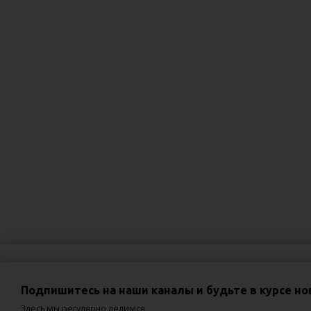
Приглашаем посетить мероприятия
Подпишитесь на наши каналы и будьте в курсе но
02.09.2026
Вебинар «Хронический кашель и постназальный зат
Здесь мы регулярно делимся: