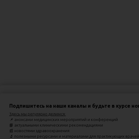
Приглашаем посетить мероприятия
Подпишитесь на наши каналы и будьте в курсе но
02.09.2026
Вебинар «Хронический кашель и постназальный зат
Здесь мы регулярно делимся:
03.09.2026
Диалог экспертов «Кардио-рено-гепато-метаболи
📌 анонсами медицинских мероприятий и конференций
📘 актуальными клиническими рекомендациями
07.09.2026
Вебинар «Торакалгии. Особенности курации паци
📰 новостями здравоохранения
🔬 полезными ресурсами и материалами для практикующих враче