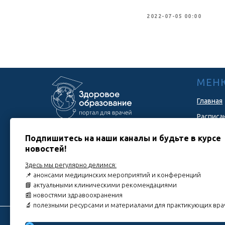
2022-07-05 00:00
МЕН
Главная
Расписа
Новости
Подпишитесь на наши каналы и будьте в курсе
Помощь 
новостей!
Политик
Здесь мы регулярно делимся:
© 2026 Copyright — «Здоровое
📌 анонсами медицинских мероприятий и конференций
образование».
📘 актуальными клиническими рекомендациями
Копирование материалов с сайта
запрещено.
📰 новостями здравоохранения
🔬 полезными ресурсами и материалами для практикующих вр
Важно
:
информация и материалы, представленные на