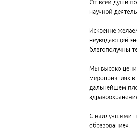
От всей души п
научной деятель
Искренне желае
неувядающей эне
благополучны те
Мы высоко цени
мероприятиях в 
дальнейшем пло
здравоохранени
С наилучшими п
образование».