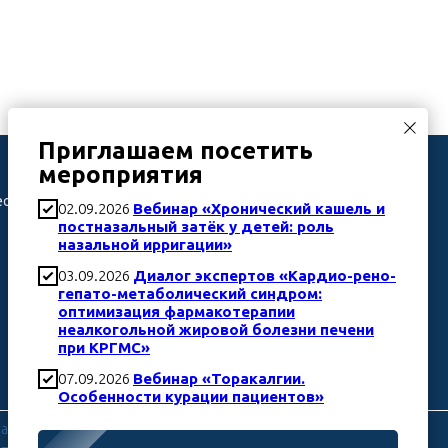
Приглашаем посетить
Телефон
мероприятия
еским
8 (499) 322 28 30
02.09.2026
Вебинар «Хронический кашель и
постназальный затёк у детей: роль
назальной ирригации»
03.09.2026
Диалог экспертов «Кардио-рено-
гепато-метаболический синдром:
оптимизация фармакотерапии
неалкогольной жировой болезни печени
при КРГМС»
07.09.2026
Вебинар «Торакалгии.
Особенности курации пациентов»
алитический характер, предназначены