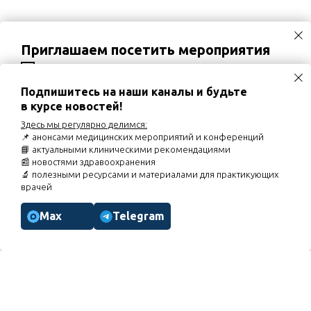
Приглашаем посетить мероприятия
02.09.2026
Вебинар «Хронический кашель и
постназальный затёк у детей: роль назальной
ирригации»
Подпишитесь на наши каналы и будьте
в курсе новостей!
03.09.2026
Диалог экспертов «Кардио-рено-гепато-
метаболический синдром: оптимизация
Здесь мы регулярно делимся:
фармакотерапии неалкогольной жировой болезни
📌 анонсами медицинских мероприятий и конференций
печени при КРГМС»
📘 актуальными клиническими рекомендациями
07.09.2026
Вебинар «Торакалгии. Особенности курации
📰 новостями здравоохранения
пациентов»
🔬 полезными ресурсами и материалами для практикующих
врачей
Расписание мероприятий
Max
Telegram
МЕНЮ
Главная