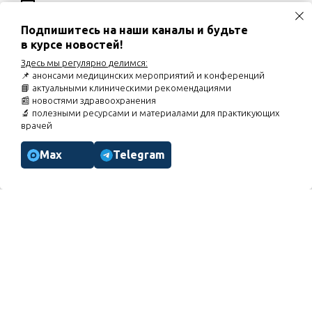
02.09.2026
Вебинар «Хронический кашель и
постназальный затёк у детей: роль назальной
ирригации»
Подпишитесь на наши каналы и будьте
в курсе новостей!
03.09.2026
Диалог экспертов «Кардио-рено-гепато-
метаболический синдром: оптимизация
Здесь мы регулярно делимся:
фармакотерапии неалкогольной жировой болезни
📌 анонсами медицинских мероприятий и конференций
печени при КРГМС»
📘 актуальными клиническими рекомендациями
07.09.2026
Вебинар «Торакалгии. Особенности курации
📰 новостями здравоохранения
пациентов»
🔬 полезными ресурсами и материалами для практикующих
врачей
Расписание мероприятий
Max
Telegram
МЕНЮ
Главная
Расписание
Новости портала
Помощь в регистрации