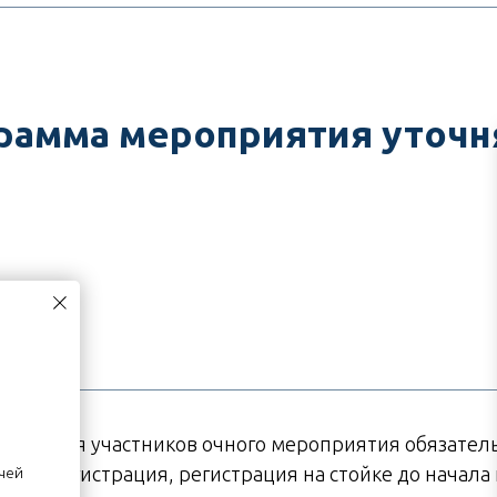
рамма мероприятия уточн
Для участников очного мероприятия обязател
регистрация, регистрация на стойке до начала
ачей