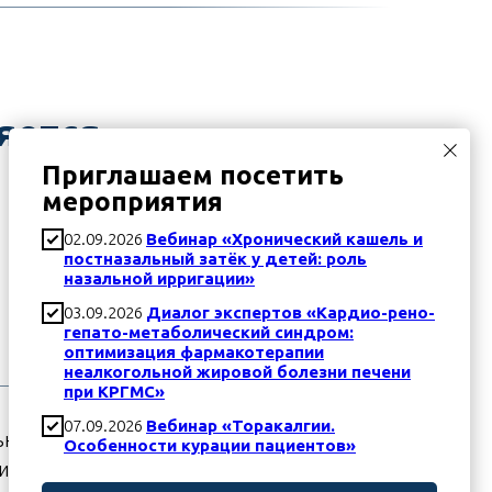
яется
Приглашаем посетить
мероприятия
02.09.2026
Вебинар «Хронический кашель и
постназальный затёк у детей: роль
назальной ирригации»
03.09.2026
Диалог экспертов «Кардио-рено-
гепато-метаболический синдром:
оптимизация фармакотерапии
неалкогольной жировой болезни печени
при КРГМС»
07.09.2026
Вебинар «Торакалгии.
ьна предварительная электронная
Особенности курации пациентов»
 и контроль после завершения