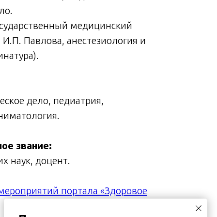
ло.
государственный медицинский
 И.П. Павлова, анестезиология и
натура).
ское дело, педиатрия,
аниматология.
ное звание:
х наук, доцент.
мероприятий портала «Здоровое