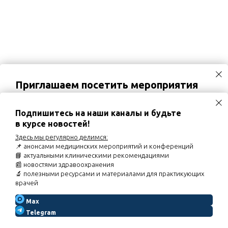
Приглашаем посетить мероприятия
02.09.2026
Вебинар «Хронический кашель и
постназальный затёк у детей: роль назальной
Подпишитесь на наши каналы и будьте
ирригации»
в курсе новостей!
03.09.2026
Диалог экспертов «Кардио-рено-гепато-
метаболический синдром: оптимизация
Здесь мы регулярно делимся:
фармакотерапии неалкогольной жировой болезни
📌 анонсами медицинских мероприятий и конференций
печени при КРГМС»
📘 актуальными клиническими рекомендациями
07.09.2026
Вебинар «Торакалгии. Особенности курации
📰 новостями здравоохранения
пациентов»
🔬 полезными ресурсами и материалами для практикующих
врачей
Расписание мероприятий
Max
Telegram