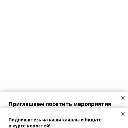
Приглашаем посетить мероприятия
02.09.2026
Вебинар «Хронический кашель и
постназальный затёк у детей: роль назальной
Подпишитесь на наши каналы и будьте
ирригации»
в курсе новостей!
03.09.2026
Диалог экспертов «Кардио-рено-гепато-