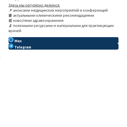
метаболический синдром: оптимизация
Здесь мы регулярно делимся:
фармакотерапии неалкогольной жировой болезни
📌 анонсами медицинских мероприятий и конференций
печени при КРГМС»
📘 актуальными клиническими рекомендациями
07.09.2026
Вебинар «Торакалгии. Особенности курации
📰 новостями здравоохранения
пациентов»
🔬 полезными ресурсами и материалами для практикующих
врачей
Расписание мероприятий
Max
Telegram
МЕНЮ
Главная
Расписание
Новости портала
Помощь в регистрации
Политика
конфиденциальности
© 2026 Copyright — «Здоровое
образование».
Копирование материалов с