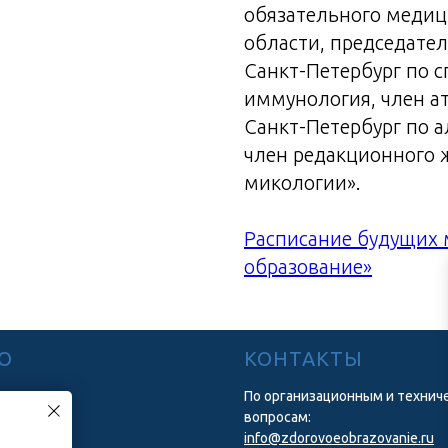
обязательного медиц
области, председате
Санкт-Петербург по 
иммунология, член а
Санкт-Петербург по 
член редакционного
микологии».
Расписание будущих 
образование»
Ю
КОНТАКТЫ
По организационным и технич
вопросам:
ние
info@zdorovoeobrazovanie.ru