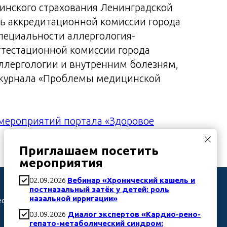
инского страхования Ленинградской
ль аккредитационной комиссии города
специальности аллергология-
ттестационной комиссии города
аллергологии и внутренним болезням,
 журнала «Проблемы медицинской
мероприятий портала «Здоровое
Приглашаем посетить
мероприятия
Телефон
02.09.2026
Вебинар «Хронический кашель и
постназальный затёк у детей: роль
назальной ирригации»
еским
8 (499) 322 28 30
03.09.2026
Диалог экспертов «Кардио-рено-
гепато-метаболический синдром: