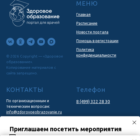
МЕНЮ
Главная
Расписание
Новости портала
Помощь в регистрации
Политика
конфиденциальности
© 2026 Copyright — «Здоровое
образование».
Копирование материалов с
сайта запрещено.
КОНТАКТЫ
Телефон
По организационным и
8 (499) 322 28 30
техническим вопросам:
info@zdorovoeobrazovanie.ru
По вопросам сотрудничества:
Приглашаем посетить мероприятия
marketing@congresscentr.com
02.09.2026
Вебинар «Хронический кашель и