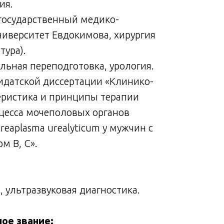
ия.
государственный медико-
ниверситет Евдокимова, хирургия
тура).
альная переподготовка, урология.
дидатской диссертации «Клинико-
еристика и принципы терапии
цесса мочеполовых органов
reaplasma urealyticum у мужчин с
м В, С».
, ультразвуковая диагностика.
ное звание: