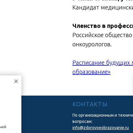
Кандидат медицински
Членство в професс
Российское общество
онкоурологов.
Расписание будущих 
образование»
Ю
КОНТАКТЫ
По организационным и технич
вопросам:
ние
ачей
info@zdorovoeobrazovanie.ru