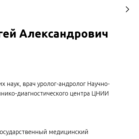
гей Александрович
х наук, в
рач уролог-андролог Научно-
инико-диагностического центра ЦНИИ
 государственный медицинский