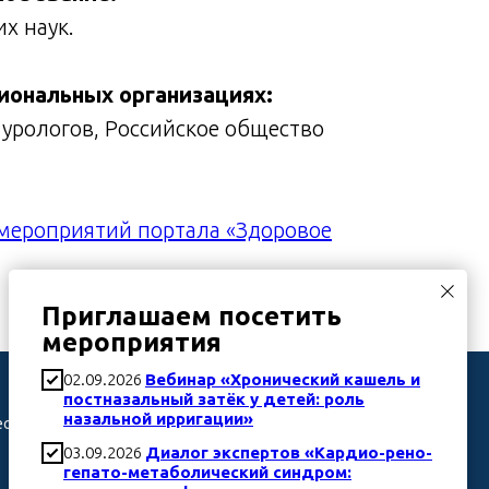
х наук.
иональных организациях:
 урологов, Российское общество
мероприятий портала «Здоровое
Приглашаем посетить
мероприятия
Телефон
02.09.2026
Вебинар «Хронический кашель и
постназальный затёк у детей: роль
назальной ирригации»
еским
8 (499) 322 28 30
03.09.2026
Диалог экспертов «Кардио-рено-
гепато-метаболический синдром: