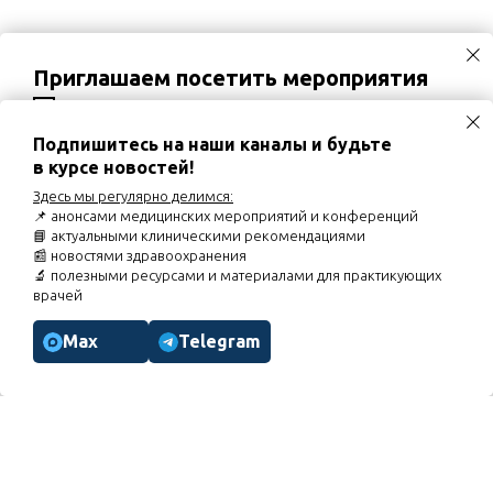
Приглашаем посетить мероприятия
02.09.2026
Вебинар «Хронический кашель и
постназальный затёк у детей: роль назальной
ирригации»
Подпишитесь на наши каналы и будьте
в курсе новостей!
03.09.2026
Диалог экспертов «Кардио-рено-гепато-
метаболический синдром: оптимизация
Здесь мы регулярно делимся:
фармакотерапии неалкогольной жировой болезни
📌 анонсами медицинских мероприятий и конференций
печени при КРГМС»
📘 актуальными клиническими рекомендациями
07.09.2026
Вебинар «Торакалгии. Особенности курации
📰 новостями здравоохранения
пациентов»
🔬 полезными ресурсами и материалами для практикующих
врачей
Расписание мероприятий
Max
Telegram
МЕНЮ
Главная