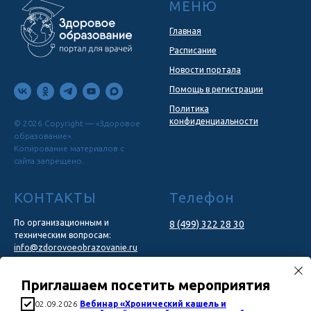
МЕНЮ
Главная
Расписание
Новости портала
Помощь в регистрации
Политика
конфиденциальности
© 2026 Copyright — «Здоровое
образование».
Копирование материалов с
сайта запрещено.
КОНТАКТЫ
Телефон
По организационным и
8 (499) 322 28 30
техническим вопросам:
info@zdorovoeobrazovanie.ru
По вопросам сотрудничества:
Приглашаем посетить мероприятия
marketing@congresscentr.com
02.09.2026
Вебинар «Хронический кашель и