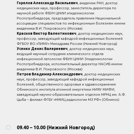
Горелов Александр Васильевич
, академик РАН, доктор
медицинских наук, профессор, заместитель директора по
научной работе ФБУН ЦНИИ эпидемиологии
Роспотребнадзора, председатель правления Национальной
ассоциации специалистов по инфекционным болезням имени
академика В.И. Покровского (Москва)
Краснов Виктор Валентинович
, доктор медицинских наук,
профессор, заведующий кафедрой инфекционных болезней
ФГБОУ ВО «ПИМУ» Минздрава России (Нижний Новгород)
Усенко Денис Валериевич
, доктор медицинских наук,
ведущий научный сотрудник клинического отдела
инфекционной патологии ФБУН ЦНИИ Эпидемиологии
Роспотребнадзора, исполнительный директор НАСИБ имени
академика В.И. Покровского (Москва)
Петров Владимир Александрович
, доктор медицинских
наук, профессор, заведующий кафедрой инфекционных
болезней, общественного здоровья и здравоохранения
Обнинского института атомной энергетики НИЯУ МИФИ,
заведующий научно-образовательным отделом МРНЦ им. А.Ф.
Цыба – филиал ФГБУ «НМИЦ радиологии МЗ РФ» (Обнинск)
09.40 – 10.00 (Нижний Новгород)